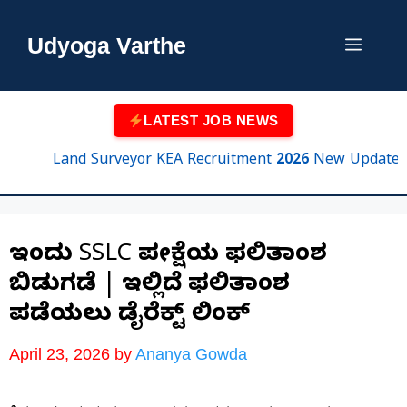
Skip
to
Udyoga Varthe
Menu
content
LATEST JOB NEWS
Land Surveyor KEA Recruitment 2026 New Update | 750
ಇಂದು SSLC ಪರೀಕ್ಷೆಯ ಫಲಿತಾಂಶ
ಬಿಡುಗಡೆ | ಇಲ್ಲಿದೆ ಫಲಿತಾಂಶ
ಪಡೆಯಲು ಡೈರೆಕ್ಟ್ ಲಿಂಕ್
April 23, 2026
by
Ananya Gowda