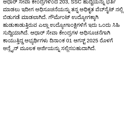
ಆಧಾರ್ ಸೇವಾ ಕೇಂದ್ರಗಳಿಂದ 203, SSC ಹುದ್ದೆಯನ್ನು ಭರ್ತಿ
ಮಾಡಲು ಇದೀಗ ಅಧಿಸೂಚನೆಯನ್ನು ತನ್ನ ಅಧಿಕೃತ ವೆಬ್‌ಸೈಟ್ ನಲ್ಲಿ
ಬಿಡುಗಡೆ ಮಾಡಲಾಗಿದೆ. ಗೌರ್ಮೆಂಟ್ ಉದ್ಯೋಗಕ್ಕಾಗಿ
ಹುಡುಕಾಡುತ್ತಿರುವ ಎಲ್ಲಾ ಉದ್ಯೋಗಾಂಕ್ಷಿಗಳಿಗೆ ಇದು ಒಂದು ಸಿಹಿ
ಸುದ್ದಿಯಾಗಿದೆ. ಆಧಾರ್ ಸೇವಾ ಕೇಂದ್ರಗಳ ಅಧಿಸೂಚನೆಗಾಗಿ
ಕಾಯುತ್ತಿದ್ದ ಅಭ್ಯರ್ಥಿಗಳು ದಿನಾಂಕ 01 ಆಗಸ್ಟ್ 2025 ರೊಳಗೆ
ಆನ್ಲೈನ್ ಮೂಲಕ ಅರ್ಜಿಯನ್ನು ಸಲ್ಲಿಸಬಹುದಾಗಿದೆ.