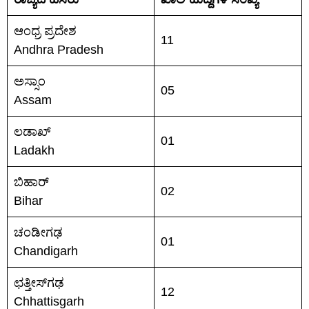
ಆಂಧ್ರ ಪ್ರದೇಶ
11
Andhra Pradesh
ಅಸ್ಸಾಂ
05
Assam
ಲಡಾಖ್
01
Ladakh
ಬಿಹಾರ್
02
Bihar
ಚಂಡೀಗಢ
01
Chandigarh
ಛತ್ತೀಸ್‌ಗಢ
12
Chhattisgarh