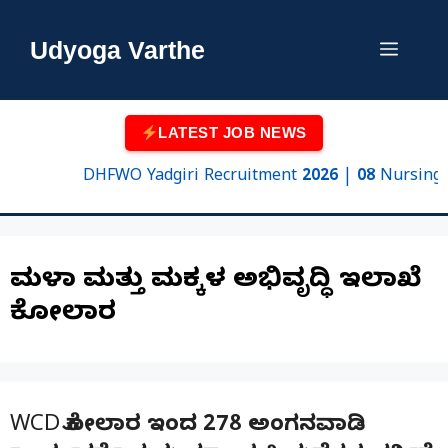
Skip
to
Udyoga Varthe
Menu
content
LATEST JOB NEWS
DHFWO Yadgiri Recruitment 2026 | 08 Nursing Offi
ಮಹಿಳಾ ಮತ್ತು ಮಕ್ಕಳ ಅಭಿವೃದ್ಧಿ ಇಲಾಖೆ
ಕೋಲಾರ
WCD ಕೋಲಾರ ಇಂದ 278 ಅಂಗನವಾಡಿ