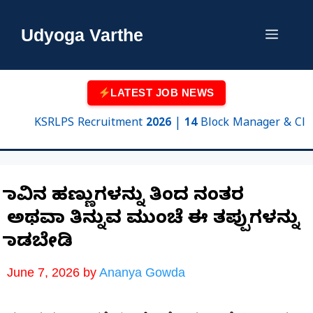
Skip
to
Udyoga Varthe
Menu
content
LATEST JOB NEWS
KSRLPS Recruitment 2026 | 14 Block Manager & Cluster 
ಮಾವಿನ ಹಣ್ಣುಗಳನ್ನು ತಿಂದ ನಂತರ
ಅಥವಾ ತಿನ್ನುವ ಮುಂಚೆ ಈ ತಪ್ಪುಗಳನ್ನು
ಮಾಡಬೇಡಿ
June 7, 2026
by
Ananya Gowda